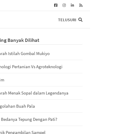
TELUSURI
ing Banyak Dilihat
arah Istilah Gombal Mukiyo
nologi Pertanian Vs Agroteknologi
im
arah Menak Sopal dalam Legendanya
golahan Buah Pala
 Bedanya Tepung Dengan Pati?
nik Pengambilan Sampel