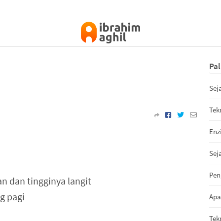
Pal
Sej
Tek
Enz
Sej
Pen
n dan tingginya langit
g pagi
Apa
Tek