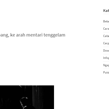
Kat
Bela
Car
bang, ke arah mentari tenggelam
Cat
Cer
Dow
Info
Ngaj
Puis