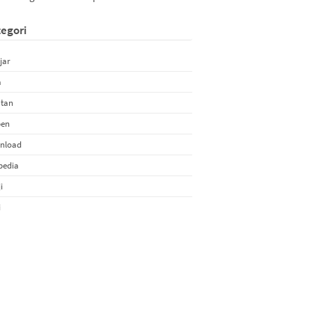
egori
jar
a
atan
pen
nload
pedia
i
i