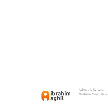
Asimetris Kultural.
Nashrun Minallah wa